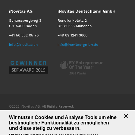
iNovitas AG
iNovitas Deutschland GmbH
Schlossbergweg 3
Rundfunkplatz 2
CH-5400 Baden
DE-80335 München
+41 56 552 05 70
+49 89 1241 3866
info@inovitas.ch
info@inovitas-gmbh.de
©2026 iNovitas AG. All Rights Reserved.
×
Wir nutzen Cookies und Analyse Tools um eine
AGB iNovitas AG
AGB iNovitas Deutschland GmbH
bestmögliche Funktionalität zu ermöglichen
Impressum & Datenschutz
Downloads
Site map
und diese stetig zu verbessern.