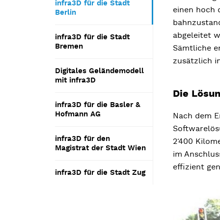
infra3D für die Stadt
einen hoch 
Berlin
bahnzustand
abgeleitet w
infra3D für die Stadt
Bremen
Sämtliche e
zusätzlich 
Digitales Geländemodell
mit infra3D
Die Lösu
infra3D für die Basler &
Hofmann AG
Nach dem En
Softwarelös
infra3D für den
2‘400 Kilom
Magistrat der Stadt Wien
im Anschluss
effizient g
infra3D für die Stadt Zug