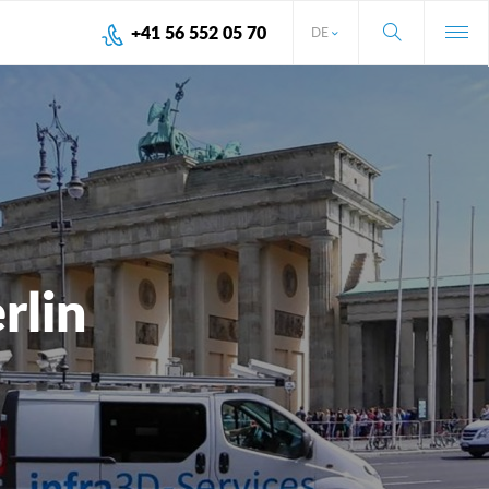
+41 56 552 05 70
DE
rlin