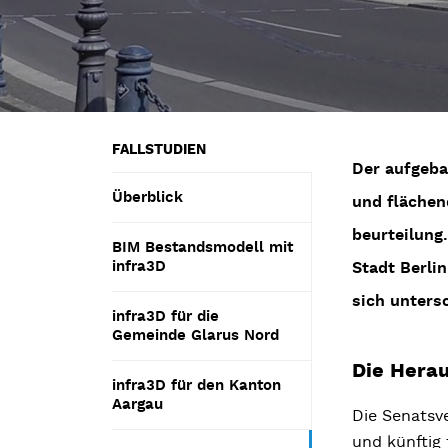
FALLSTUDIEN
Der aufgebau
Überblick
und flächen
beurteilung
BIM Bestandsmodell mit
infra3D
Stadt Berli
sich unters
infra3D für die
Gemeinde Glarus Nord
Die Hera
infra3D für den Kanton
Aargau
Die Senatsv
und künftig