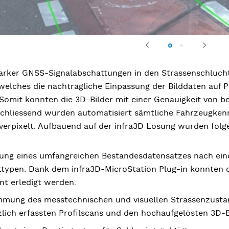
Previous
Next
arker GNSS-Signalabschattungen in den Strassenschlucht
welches die nachträgliche Einpassung der Bilddaten auf P
 Somit konnten die 3D-Bilder mit einer Genauigkeit von 
chliessend wurden automatisiert sämtliche Fahrzeugkenn
 verpixelt. Aufbauend auf der infra3D Lösung wurden folg
ung eines umfangreichen Bestandesdatensatzes nach eine
ttypen. Dank dem infra3D-MicroStation Plug-in konnten 
ent erledigt werden.
mmung des messtechnischen und visuellen Strassenzusta
zlich erfassten Profilscans und den hochaufgelösten 3D-B