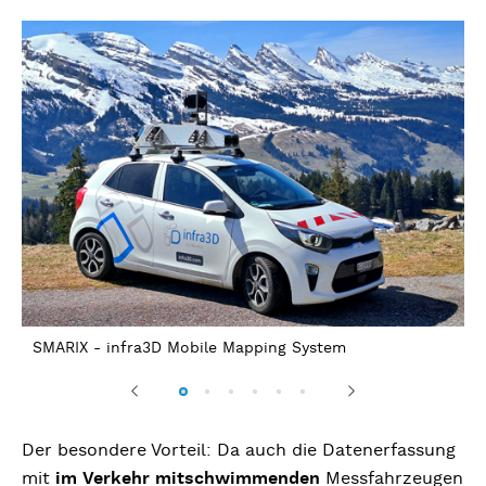
SMARIX - infra3D Mobile Mapping System
S
Z
Previous
Next
Der besondere Vorteil: Da auch die Datenerfassung
mit
im Verkehr mitschwimmenden
Messfahrzeugen