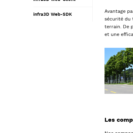
Avantage par
infra3D Web-SDK
sécurité du 
terrain. De 
et une effic
Les compo