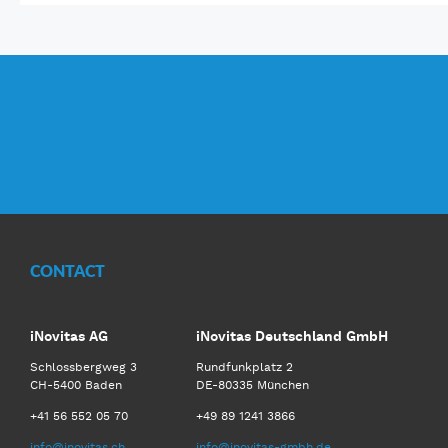
CONTACT
iNovitas AG
iNovitas Deutschland GmbH
Schlossbergweg 3
Rundfunkplatz 2
CH-5400 Baden
DE-80335 München
+41 56 552 05 70
+49 89 1241 3866
info@inovitas.ch
info@inovitas-gmbh.de