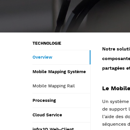
TECHNOLOGIE
Notre solut
Overview
composantes
partagées et
Mobile Mapping Système
Mobile Mapping Rail
Le Mobil
Processing
Un système 
de support l
Cloud Service
l'aide des d
séquences 
infra3D Web-Client