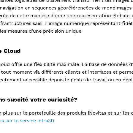
tes logicielles de traitement transforment les images br
navigation en séquences géoréférencées de monoimages 
érée de cette manière donne une représentation globale,
nfrastructures saisi. L'image numérique représentant fidè
 des mesures d'une précision unique.
ce Cloud
loud offre une flexibilité maximale. La base de données 
 tout moment via différents clients et interfaces et permet
ectement accessible depuis le poste de travail ou en dép
s suscité votre curiosité?
plus sur le portefeuille des produits iNovitas et sur les 
us sur le service infra3D