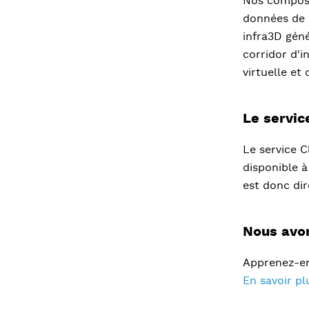
Nos composan
données de 
infra3D gén
corridor d'i
virtuelle et
Le servi
Le service C
disponible à
est donc dir
Nous avon
Apprenez-en 
En savoir pl