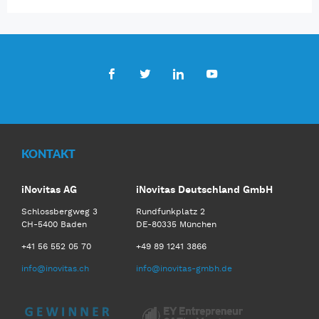
Facebook
Twitter
LinkedIn
Youtube
KONTAKT
iNovitas AG
iNovitas Deutschland GmbH
Schlossbergweg 3
Rundfunkplatz 2
CH-5400 Baden
DE-80335 München
+41 56 552 05 70
+49 89 1241 3866
info@inovitas.ch
info@inovitas-gmbh.de