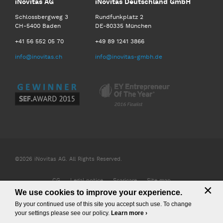
iNovitas AG
iNovitas Deutschland GmbH
Schlossbergweg 3
Rundfunkplatz 2
CH-5400 Baden
DE-80335 München
+41 56 552 05 70
+49 89 1241 3866
info@inovitas.ch
info@inovitas-gmbh.de
©2026 iNovitas AG. All Rights Reserved.
CG
Legal notice
Scaricare
Site map
×
We use cookies to improve your experience.
By your continued use of this site you accept such use. To change
your settings please see our policy.
Learn more ›