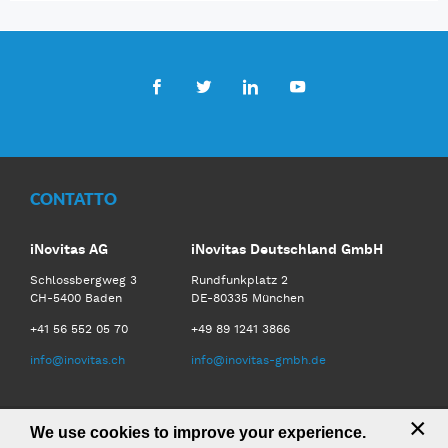
Facebook
Twitter
LinkedIn
Youtube
CONTATTO
iNovitas AG
iNovitas Deutschland GmbH
Schlossbergweg 3
Rundfunkplatz 2
CH-5400 Baden
DE-80335 München
+41 56 552 05 70
+49 89 1241 3866
info@inovitas.ch
info@inovitas-gmbh.de
×
We use cookies to improve your experience.